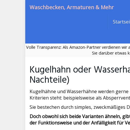
Skip
Waschbecken, Armaturen & Mehr
to
main
Startsei
content
Volle Transparenz: Als Amazon-Partner verdienen wir an
Sie darüber etwas k
Kugelhahn oder Wasserhah
Nachteile)
Kugelhähne und Wasserhähne werden gerne dor
Kriterien steht: beispielsweise als Absperrventi
Sie bestechen durch simples, zweckmäßiges D
Doch obwohl sich beide Varianten ähneln, gibt
der Funktionsweise und der Anfälligkeit für Ve