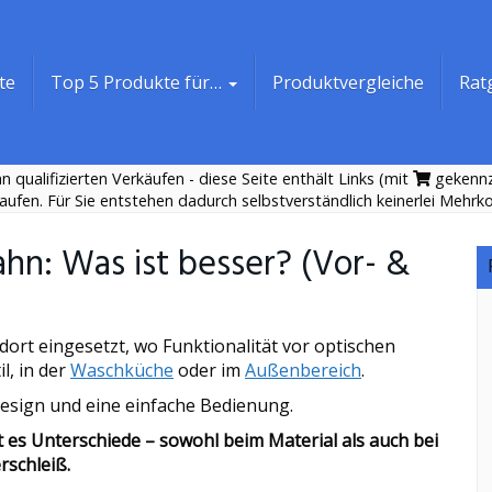
te
Top 5 Produkte für…
Produktvergleiche
Rat
 qualifizierten Verkäufen - diese Seite enthält Links (mit
gekennze
aufen. Für Sie entstehen dadurch selbstverständlich keinerlei Mehrk
n: Was ist besser? (Vor- &
t eingesetzt, wo Funktionalität vor optischen
l, in der
Waschküche
oder im
Außenbereich
.
esign und eine einfache Bedienung.
 es Unterschiede – sowohl beim Material als auch bei
rschleiß.