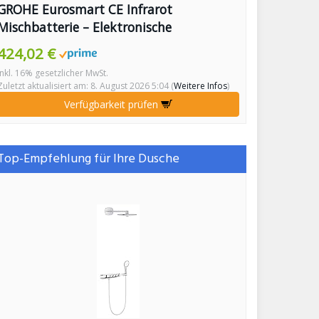
GROHE Eurosmart CE Infrarot
Mischbatterie – Elektronische
Waschtischarmatur für bidirektionale
424,02 €
Kommunikation
inkl. 16% gesetzlicher MwSt.
Zuletzt aktualisiert am: 8. August 2026 5:04 (
Weitere Infos
)
Verfügbarkeit prüfen
Top-Empfehlung für Ihre Dusche