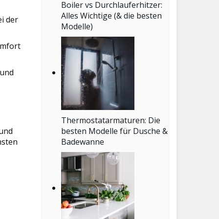
Boiler vs Durchlauferhitzer:
Alles Wichtige (& die besten
i der
Modelle)
omfort
 und
Thermostatarmaturen: Die
 und
besten Modelle für Dusche &
hsten
Badewanne