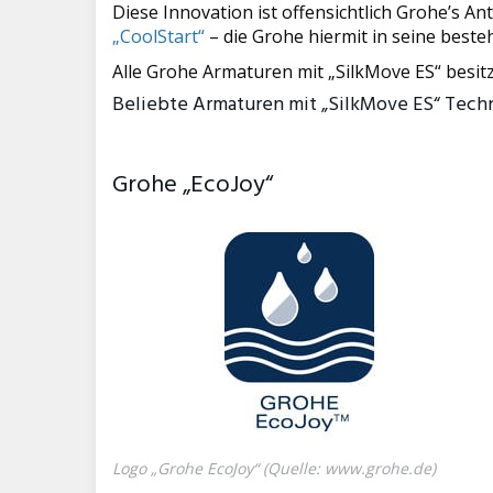
Diese Innovation ist offensichtlich Grohe’s A
„CoolStart“
– die Grohe hiermit in seine beste
Alle Grohe Armaturen mit „SilkMove ES“ besit
Beliebte Armaturen mit „SilkMove ES“ Tech
Grohe „EcoJoy“
Logo „Grohe EcoJoy“ (Quelle:
www.grohe.de
)