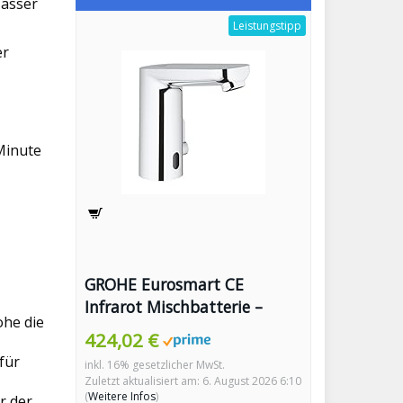
Wasser
Leistungstipp
er
Minute
GROHE Eurosmart CE
Infrarot Mischbatterie –
ohe die
Elektronische
424,02 €
Waschtischarmatur für
für
inkl. 16% gesetzlicher MwSt.
bidirektionale
Zuletzt aktualisiert am: 6. August 2026 6:10
Kommunikation
(
Weitere Infos
)
r der