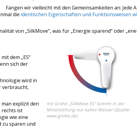
Fangen wir vielleicht mit den Gemeinsamkeiten an: Jede 
inmal die
identischen Eigenschaften und Funktionsweisen w
onalität von „SilkMove“, was für „Energie sparend“ oder „en
n mit dem „ES“
wenn sich der
hnologie wird in
 verbraucht,
 man explizit den
mit Grohe „SilkMove ES“ kommt in der
Mittelstellung nur kaltes Wasser (Quelle:
rechts ist
www.grohe.de
)
ogie wie eine
ld zu sparen und