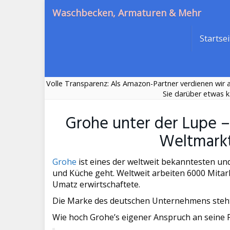
Skip
Waschbecken, Armaturen & Mehr
to
main
Startsei
content
Volle Transparenz: Als Amazon-Partner verdienen wir an
Sie darüber etwas k
Grohe unter der Lupe 
Weltmarkt
Grohe
ist eines der weltweit bekanntesten u
und Küche geht. Weltweit arbeiten 6000 Mitarb
Umatz erwirtschaftete.
Die Marke des deutschen Unternehmens steht 
Wie hoch Grohe’s eigener Anspruch an seine P