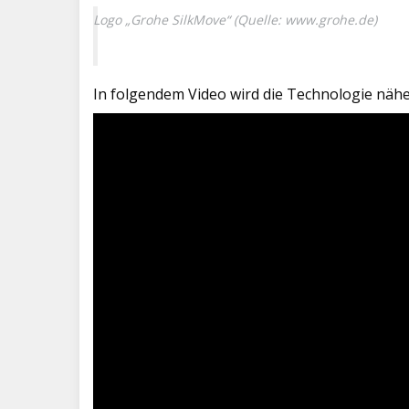
Logo „Grohe SilkMove“ (Quelle:
www.grohe.de
)
In folgendem Video wird die Technologie näher