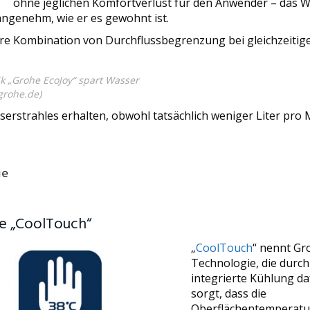
ohne jeglichen Komfortverlust für den Anwender – das 
angenehm, wie er es gewohnt ist.
ere Kombination von Durchflussbegrenzung bei gleichzeitig
k „Grohe EcoJoy“ spart Wasser
rohe.de
)
erstrahles erhalten, obwohl tatsächlich weniger Liter pro 
ie
e „CoolTouch“
„
CoolTouch
“ nennt Gr
Technologie, die durch
integrierte Kühlung da
sorgt, dass die
Oberflächentemperatu