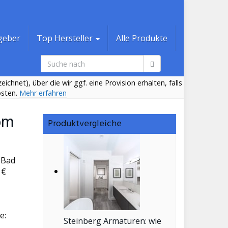
geber
Top Hersteller
Alle Produkte
ichnet), über die wir ggf. eine Provision erhalten, falls
osten.
Mehr erfahren
om
Produktvergleiche
 Bad
 €
e:
Steinberg Armaturen: wie