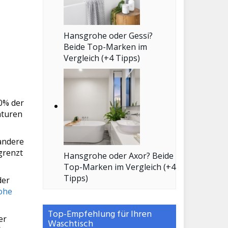
Hansgrohe oder Gessi?
Beide Top-Marken im
Vergleich (+4 Tipps)
50% der
aturen
 andere
grenzt
Hansgrohe oder Axor? Beide
Top-Marken im Vergleich (+4
Tipps)
der
ohe
Top-Empfehlung für Ihren
er
Waschtisch