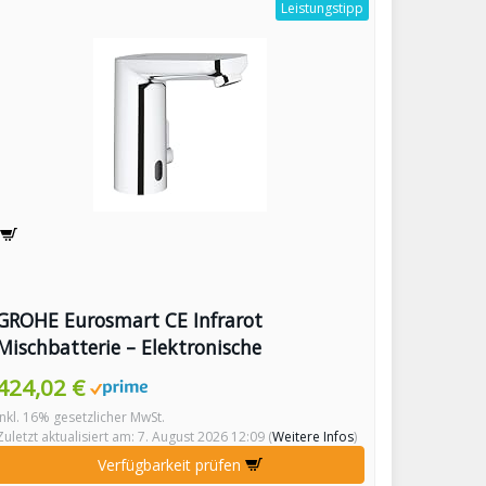
Leistungstipp
GROHE Eurosmart CE Infrarot
Mischbatterie – Elektronische
Waschtischarmatur für bidirektionale
424,02 €
Kommunikation
inkl. 16% gesetzlicher MwSt.
Zuletzt aktualisiert am: 7. August 2026 12:09 (
Weitere Infos
)
Verfügbarkeit prüfen