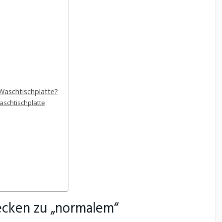
Waschtischplatte?
schtischplatte
cken zu „normalem“