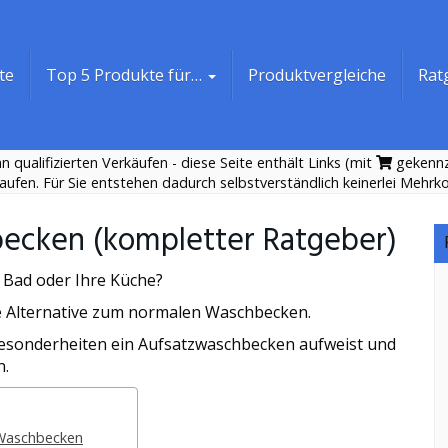
te
Top 5 Produkte für…
Produktvergleiche
Rat
 qualifizierten Verkäufen - diese Seite enthält Links (mit
gekennze
aufen. Für Sie entstehen dadurch selbstverständlich keinerlei Mehrk
becken (kompletter Ratgeber)
 Bad oder Ihre Küche?
te Alternative zum normalen Waschbecken.
 Besonderheiten ein Aufsatzwaschbecken aufweist und
n.
 Waschbecken